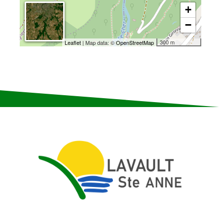
+
−
300 m
Leaflet
| Map data: ©
OpenStreetMap