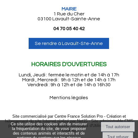
MAIRIE
1 Rue du Cher
03100 Lavault-Sainte-Anne
04 70 05 40 42
Se rendre à Lavault-Ste-Anne
HORAIRES D'OUVERTURES
Lundi, Jeudi : fermée le matin et de 14h à 17h
Mardi , Mercredi : 9h à 12h et de 14h à 17h
Vendredi : 9h à 12h et de 14h à 16h30
Mentions légales
Site commercialisé par Centre France Solution Pro
-
Création et
hébergement du site Internet réalisé par Net15
-
Site administrable CMS
Ce site utilise des cookies afin de mesurer
propulsé par WebSee
-
Conditions Générales d'Utilisation
-
Gérer les
la fréquentation du site, de vous proposer
cookies
des contenus animés et interactifs et de
partager du contenu sur les réseaux