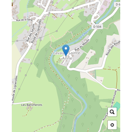
celle de Montluçon, dont voici les liaisons directes
:
Montluçon - Paris
Montluçon - Lyon
Montluçon - Bordeaux
Montluçon - Clermont Ferrand