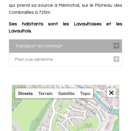
qui prend sa source à Mérinchal, sur le Plateau des
Combrailles à 720m.
Ses habitants sont les Lavaultoises et les
Lavaultois.
Transport en commun
Plan vue aérienne
Transports urbains
Le plan avec vue aérienne de la commune de
La commune est désservie en bus par le réseau
Lavault-Sainte-Anne est consultable
des transports urbains montluçonnais (lignes 3 et
sur
GOOGLE MAPS
.
Streets
Terrain
Satellite
Topo
9). Pour plus d'information, vous pouvez consulter
le
SITE DU RÉSEAU MAELIS.
Transport ferroviaire
La principale gare ferroviaire la plus proche est