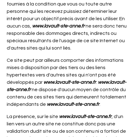
fournies à la condition que vous ou toute autre
personne qui les recevez puissiez déterminer leur
intérêt pour un objectif précis avant de les utiliser. En
aucun cas,
www.lavault-ste-anne.fr
ne sera donc tenu
responsable des dommages directs, indirects ou
spéciaux résultants de l'usage de ce site Internet ou
d'autres sites qui lui sont liés.
Ce site peut par ailleurs comporter des informations
mises à disposition par des tiers ou des liens
hypertextes vers d'autres sites qui n'ont pas été
développés par
www.lavault-ste-anne.fr
.
www.lavault-
ste-anne.fr
ne dispose d'aucun moyen de contrôle du
contenu de ces sites tiers qui demeurent totalement
indépendants de
www.lavault-ste-anne.fr
.
La présence, sur le site
www.lavault-ste-anne.fr
, d'un
lien vers un autre site ne constitue donc pas une
validation dudit site ou de son contenu ni a fortiori de