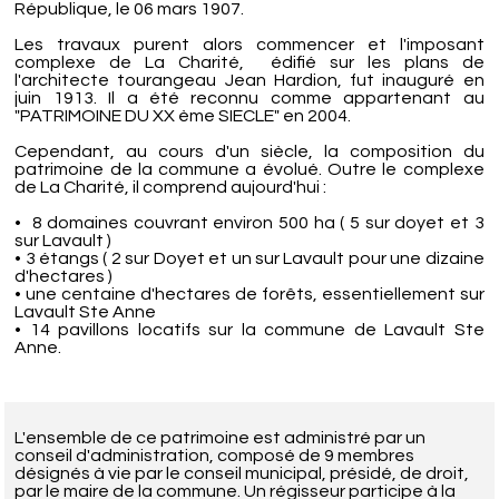
République, le 06 mars 1907.
Les travaux purent alors commencer et l'imposant
complexe de La Charité, édifié sur les plans de
l'architecte tourangeau Jean Hardion, fut inauguré en
juin 1913. Il a été reconnu comme appartenant au
"PATRIMOINE DU XX ème SIECLE" en 2004.
Cependant, au cours d'un siècle, la composition du
patrimoine de la commune a évolué. Outre le complexe
de La Charité, il comprend aujourd'hui :
• 8 domaines couvrant environ 500 ha ( 5 sur doyet et 3
sur Lavault )
• 3 étangs ( 2 sur Doyet et un sur Lavault pour une dizaine
d'hectares )
• une centaine d'hectares de forêts, essentiellement sur
Lavault Ste Anne
• 14 pavillons locatifs sur la commune de Lavault Ste
Anne.
L'ensemble de ce patrimoine est administré par un
conseil d'administration, composé de 9 membres
désignés à vie par le conseil municipal, présidé, de droit,
par le maire de la commune. Un régisseur participe à la