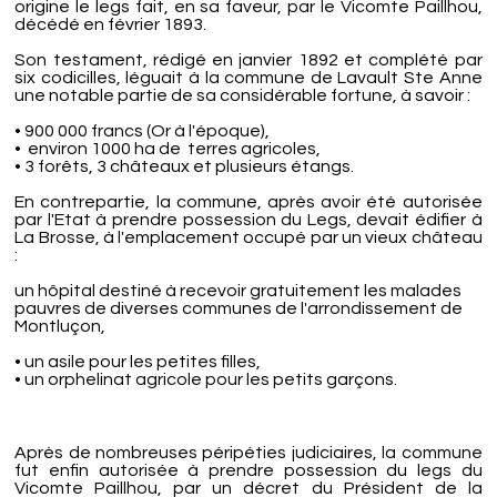
origine le legs fait, en sa faveur, par le Vicomte Paillhou,
décédé en février 1893.
Son testament, rédigé en janvier 1892 et complété par
six codicilles, léguait à la commune de Lavault Ste Anne
une notable partie de sa considérable fortune, à savoir :
• 900 000 francs (Or à l'époque),
• environ 1000 ha de terres agricoles,
• 3 forêts, 3 châteaux et plusieurs étangs.
En contrepartie, la commune, après avoir été autorisée
par l'Etat à prendre possession du Legs, devait édifier à
La Brosse, à l'emplacement occupé par un vieux château
:
un hôpital destiné à recevoir gratuitement les malades
pauvres de diverses communes de l'arrondissement de
Montluçon,
• un asile pour les petites filles,
• un orphelinat agricole pour les petits garçons.
Après de nombreuses péripéties judiciaires, la commune
fut enfin autorisée à prendre possession du legs du
Vicomte Paillhou, par un décret du Président de la