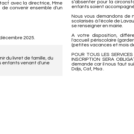
s’absenter pour la circonsta
ntact avec la directrice, Mme
enfants soient accompagné
in de convenir ensemble d'un
Nous vous demandons de nous
scolarisés à l'école de Lavau
se renseigner en mairie.
A votre disposition, diffé
31 décembre 2025.
l'accueil périscolaire (garder
(petites vacances et mois de j
POUR TOUS LES SERVICES 
r du livret de famille, du
INSCRIPTION SERA OBLIGAT
es enfants venant d'une
demande car il nous faut su
Ddjs, Caf, Msa .