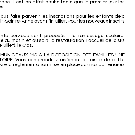
nce. Il est en effet souhaitable que le premier jour les
s.
 faire parvenir les inscriptions pour les enfants déjà
lt-Sainte-Anne avant fin juillet. Pour les nouveaux inscrits
rents services sont proposés : le ramassage scolaire,
ie du matin et du soir), la restauration, l'accueil de loisirs
uillet), le Clas.
MUNICIPAUX MIS A LA DISPOSITION DES FAMILLES UNE
OIRE. Vous comprendrez aisément la raison de cette
ivre la réglementation mise en place par nos partenaires